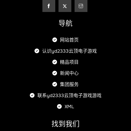
导航
网站首页
认识yd2333云顶电子游戏
精品项目
新闻中心
集团服务
联系yd2333云顶电子游戏游戏
XML
找到我们