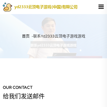
首页
-
联系yd2333云顶电子游戏游戏
OUR CONTACT
给我们发送邮件