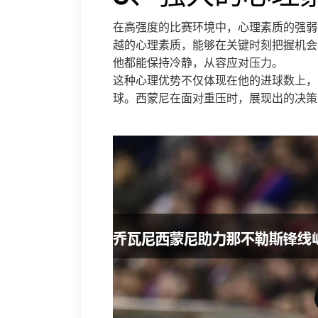
在高强度的比赛环境中，心理素质的强弱
越的心理素质，能够在关键时刻把握机会
他都能保持冷静，从容应对压力。
这种心理优势不仅体现在他的进球数上，
球。西蒙尼在面对重压时，展现出的决策