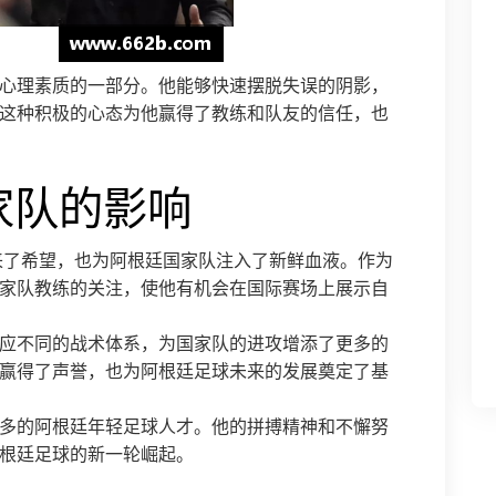
心理素质的一部分。他能够快速摆脱失误的阴影，
这种积极的心态为他赢得了教练和队友的信任，也
家队的影响
来了希望，也为阿根廷国家队注入了新鲜血液。作为
家队教练的关注，使他有机会在国际赛场上展示自
应不同的战术体系，为国家队的进攻增添了更多的
赢得了声誉，也为阿根廷足球未来的发展奠定了基
多的阿根廷年轻足球人才。他的拼搏精神和不懈努
根廷足球的新一轮崛起。