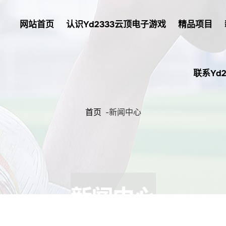
网站首页
认识yd2333云顶电子游戏
精品项目
联系yd
首页
-
新闻中心