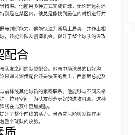
当精湛。他能用多种方式完成进球，无论是远射还
特别是在禁区内，他总是能找到最佳的时机进行射
野与判断能力。他能快速判断场上局势，并作出相
球，还能为队友创造机会，提升了整个球队的进攻
契配合
与队友之间的默契配合。他与中场球员的良好沟
论是通过短传配合还是快速的反击，西蒙尼总能及
与前锋线其他球员的紧密联系。他能够与不同风格
护，拉开空间，为队友创造更好的进攻机会。这种
锋线在比赛中更加威胁。
提升了整个前线的活力。当西蒙尼能够发挥作用
着整个球队的攻势。
素质