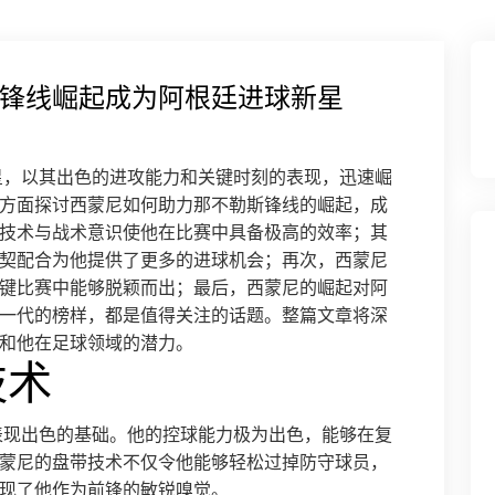
锋线崛起成为阿根廷进球新星
星，以其出色的进攻能力和关键时刻的表现，迅速崛
方面探讨西蒙尼如何助力那不勒斯锋线的崛起，成
技术与战术意识使他在比赛中具备极高的效率；其
契配合为他提供了更多的进球机会；再次，西蒙尼
键比赛中能够脱颖而出；最后，西蒙尼的崛起对阿
一代的榜样，都是值得关注的话题。整篇文章将深
和他在足球领域的潜力。
技术
表现出色的基础。他的控球能力极为出色，能够在复
蒙尼的盘带技术不仅令他能够轻松过掉防守球员，
现了他作为前锋的敏锐嗅觉。