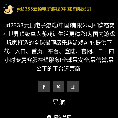
yd2333云顶电子游戏(中国)有限公司✅欧霸霸
✅世界顶级真人游戏让生活更精彩!为国内游戏
玩家打造的全球最顶级乐趣游戏APP,提供下
载、入口、首页、平台、登陆、官网、二十四
小时专属客服在线服务!全球最安全,最信誉,最
公平的平台运营商!
导航
网站首页