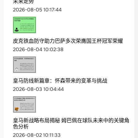
未来走势
2026-08-05 10:17:44
皮克铁血防守助力巴萨多次荣膺国王杯冠军荣耀
2026-08-04 10:02:38
皇马防线新篇章：怀森带来的变革与挑战
2026-08-03 10:04:44
皇马新战略布局揭秘 姆巴佩在球队未来中的关键角
色分析
2026-08-02 10:11:33