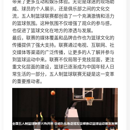
带来了更多互动和娱乐体验。无论是球迷的现场助
威、球员的个人展示，还是俱乐部之间的文化交
流，五人制篮球联赛都创造了一个充满激情和活力
的篮球氛围。这种氛围不仅增强了观众的参与感，
也促进了篮球文化在地方的渗透与发展。
最后，联赛的媒体覆盖和品牌合作也为篮球文化的
传播提供了强大支持。联赛通过电视、互联网、社
交媒体等渠道的广泛传播，让更多的人了解并参与
到篮球运动中来。联赛不仅局限于竞技层面，更注
重文化层面的建设，篮球已逐渐成为中国年轻人日
常生活的一部分，五人制篮球联赛无疑是这一变革
的重要推动者。