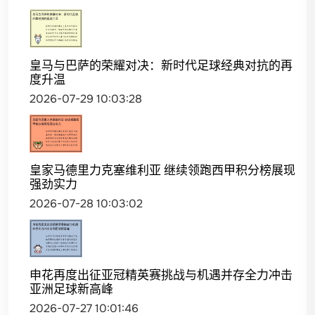
皇马与巴萨的荣耀对决：新时代足球经典对抗的再
度升温
2026-07-29 10:03:28
皇家马德里力克塞维利亚 继续领跑西甲积分榜展现
强劲实力
2026-07-28 10:03:02
申花再度出征亚冠精英赛挑战与机遇并存全力冲击
亚洲足球新高峰
2026-07-27 10:01:46