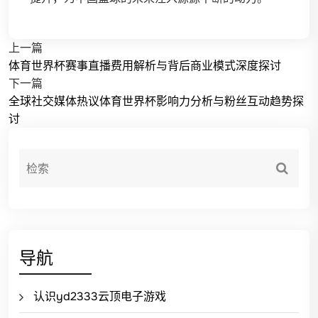
上一篇
体育世界杯赛事直播费用解析与背后商业模式深度探讨
下一篇
全球社交媒体热议体育世界杯影响力分析与粉丝互动趋势探
讨
导航
认识yd2333云顶电子游戏