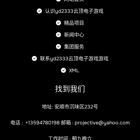
认识yd2333云顶电子游戏
精品项目
新闻中心
集团服务
联系yd2333云顶电子游戏游戏
XML
找到我们
地址: 安顺市沉味区232号
电话 :
+13594780198
邮箱 :
projective@yahoo.com
工作时间 : 朝九晚六