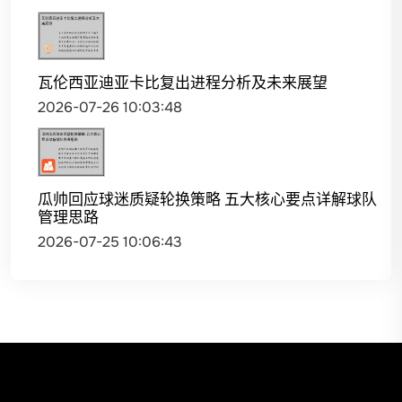
瓦伦西亚迪亚卡比复出进程分析及未来展望
2026-07-26 10:03:48
瓜帅回应球迷质疑轮换策略 五大核心要点详解球队
管理思路
2026-07-25 10:06:43