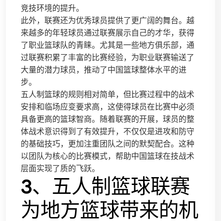
竞技环境的提升。
此外，联赛还为优秀球员提供了更广阔的舞台。越
来越多的年轻球员通过联赛展示自己的才华，获得
了职业篮球队的青睐。尤其是一些地方俱乐部，通
过联赛积累了丰富的比赛经验，为职业联赛输送了
大量的潜力球员，推动了中国篮球整体水平的进
步。
五人制篮球的规则相对简单，但比赛过程中的战术
安排和临场应变要求高，这使得球员在比赛中必须
具备更高的篮球智商。随着联赛的开展，球员的整
体战术意识得到了有效提升，不仅仅是进攻和防守
的基础技巧，更加注重团队之间的默契配合。这种
以团队为核心的比赛模式，帮助中国篮球在技战术
层面实现了质的飞跃。
3、五人制篮球联赛
为地方篮球带来的机