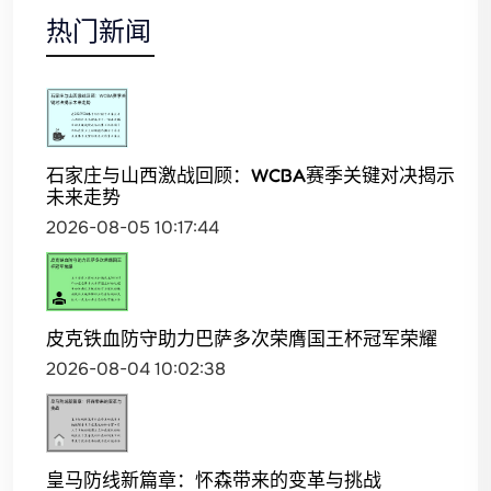
热门新闻
石家庄与山西激战回顾：WCBA赛季关键对决揭示
未来走势
2026-08-05 10:17:44
皮克铁血防守助力巴萨多次荣膺国王杯冠军荣耀
2026-08-04 10:02:38
皇马防线新篇章：怀森带来的变革与挑战