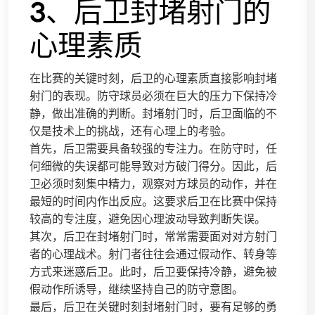
3、后卫封堵射门的
心理素质
在比赛的关键时刻，后卫的心理素质直接影响封堵
射门的表现。防守球员必须在巨大的压力下保持冷
静，做出准确的判断。封堵射门时，后卫面临的不
仅是技术上的挑战，还有心理上的考验。
首先，后卫需要具备较强的专注力。在防守时，任
何细微的失误都可能导致对方破门得分。因此，后
卫必须时刻集中精力，观察对方球员的动作，并在
最短的时间内作出反应。这要求后卫在比赛中保持
较高的专注度，避免因心理波动导致判断失误。
其次，后卫在封堵射门时，常常需要面对对方射门
者的心理战术。射门者往往会通过假动作、转身等
方式来迷惑后卫。此时，后卫要保持冷静，避免被
假动作所诱导，继续坚持自己的防守意图。
最后，后卫在关键时刻封堵射门时，要有足够的勇