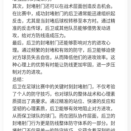
其次，封堵射门还可以在战术层面创造反击机会。
在比赛中，成功封堵射门的后卫通常能迅速组织起
反击，尤其是当封堵后球权转移至本方时。通过精
准的反击传球，后卫或其他队员能够借势发动进
攻，给对方防线造成压力。
最后，后卫的封堵射门还能够影响对方的进攻心
理。通过频繁的封堵和有效的防守，后卫能够迫使
对方球员失去自信，从而降低他们的进攻效率。这
种心理上的优势有时能让防线更加牢固，进一步压
制对方的进攻。
总结：
后卫在足球比赛中的关键时刻封堵射门，不仅考验
了个人的防守技巧，也对球队的整体战术和心理素
质提出了高要求。通过精准的站位、快速的反应和
坚韧的心理素质，后卫能够有效地阻止对方进攻，
从而保卫球队的球门。而在团队协作层面，后卫的
封堵射门行为更是防线整体防守体系的一部分。封
堵射门不仅是单一的防守技巧，它蕴含着深刻的战