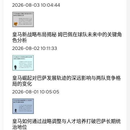
2026-08-03 10:04:44
皇马新战略布局揭秘 姆巴佩在球队未来中的关键角
色分析
2026-08-02 10:11:33
皇马崛起对巴萨发展轨迹的深远影响与两队竞争格
局的变化
2026-08-01 10:05:05
皇马如何通过战略调整与人才培养打破巴萨长期统
治地位