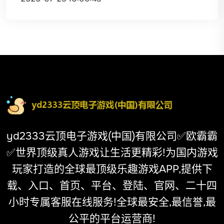
yd2333云顶电子游戏(中国)有限公司✅欧霸霸
✅世界顶级真人游戏让生活更精彩!为国内游戏
玩家打造的全球最顶级乐趣游戏APP,提供下
载、入口、首页、平台、登陆、官网、二十四
小时专属客服在线服务!全球最安全,最信誉,最
公平的平台运营商!