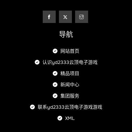
导航
网站首页
认识yd2333云顶电子游戏
精品项目
新闻中心
集团服务
联系yd2333云顶电子游戏游戏
XML