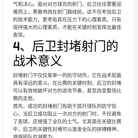
气和决心。面对对方球员的射门，后卫往往需要迎
难而上，勇敢地挡在射门路线前。这不仅考验后卫
的技术能力，更考验其在压力下的心理素质。只有
保持强大的心理素质，才能在关键时刻发挥出最佳
表现。
4、后卫封堵射门的
战术意义
封堵射门不仅仅是单一的防守动作，它在战术层面
具有深远的意义。在比赛的关键时刻，后卫的封堵
可以有效地破坏对方的进攻节奏，甚至改变整场比
赛的走势。
首先，成功的封堵射门有助于提升球队的防守信
心。当后卫成功阻止一次对方的射门时，不仅避免
了丢球，还增强了全队的士气。尤其是在关键比赛
中，后卫的关键性封堵可以激发全队的拼搏精神，
增强团队的凝聚力。