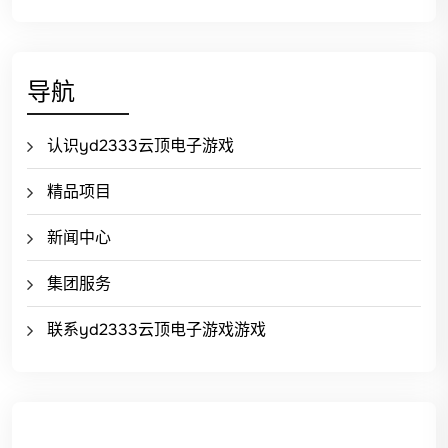
导航
认识yd2333云顶电子游戏
精品项目
新闻中心
集团服务
联系yd2333云顶电子游戏游戏