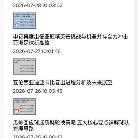
2026-07-28 10:03:02
申花再度出征亚冠精英赛挑战与机遇并存全力冲击
亚洲足球新高峰
2026-07-27 10:01:46
瓦伦西亚迪亚卡比复出进程分析及未来展望
2026-07-26 10:03:48
瓜帅回应球迷质疑轮换策略 五大核心要点详解球队
管理思路
2026-07-25 10:06:43