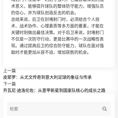
术意义，能够提升球队的整体防守能力，增强队员
的信心，并为球队创造反击的机会。
总结来说，后卫在封堵射门时，必须结合个人技
术、战术协作、心理素质等多方面的要素，才能在
关键时刻做出最佳决策。对于后卫来说，封堵射门
不仅是一次防守行动，更是比赛中的一次战略性表
现。通过提高后卫的综合防守能力，球队在面对强
敌时才能更加从容不迫，增加获胜的机会。
上一篇
皮耶罗：从尤文传奇到意大利足球的象征与传承
下一篇
乔瓦尼·迪洛伦佐：从意甲新星到国家队核心的成长之路