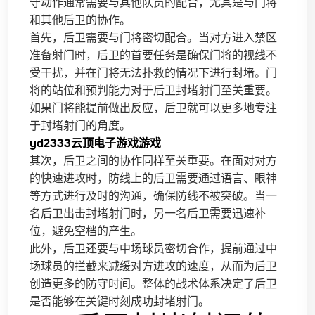
守动作通常需要与其他队员的配合，尤其是与门将
和其他后卫的协作。
首先，后卫需要与门将密切配合。当对方进入禁区
准备射门时，后卫的首要任务是确保门将的视线不
受干扰，并在门将无法扑救的情况下进行封堵。门
将的站位和预判能力对于后卫封堵射门至关重要。
如果门将能提前做出反应，后卫就可以更多地专注
于封堵射门的角度。
yd2333云顶电子游戏游戏
其次，后卫之间的协作同样至关重要。在面对对方
的快速进攻时，防线上的后卫需要通过语言、眼神
等方式进行及时的沟通，确保防线不被突破。当一
名后卫出击封堵射门时，另一名后卫需要迅速补
位，避免空档的产生。
此外，后卫还要与中场球员密切合作，提前通过中
场球员的拦截来减缓对方进攻的速度，从而为后卫
创造更多的防守时间。整体的战术体系决定了后卫
是否能够在关键时刻成功封堵射门。