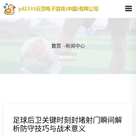
首页
-
新闻中心
足球后卫关键时刻封堵射门瞬间解
析防守技巧与战术意义