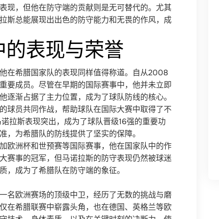
表现，但他在防守端的贡献则是无可替代的。尤其
拉斯总能展现出出色的防守能力和无畏的作风，成
中的表现与荣誉
他在希腊国家队的表现同样值得称道。自从2008
重要成员。尽管在早期的国际赛事中，他并未立即
他逐渐占据了主力位置，成为了球队防线的核心。
的球员共同作战，帮助球队在国际大赛中取得了不
马诺拉斯表现突出，成为了球队晋级16强的重要功
准，为希腊队的防线提供了坚实的保障。
加欧洲杯和世预赛等国际赛事，他在国家队中的作
大赛事的冠军，但马诺拉斯的防守表现仍然被球迷
质，成为了希腊队在防守端的象征。
一名欧洲赛场的顶级中卫，经历了无数的挑战与磨
仅在希腊联赛中崭露头角，也在德国、英格兰等欧