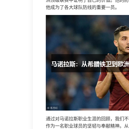
洲顶级联赛中证明了自己的价值。他的防
他成为了各大球队防线的重要一员。
通过对马诺拉斯职业生涯的回顾，我们不
作为一名职业球员的坚韧与奉献精神。从