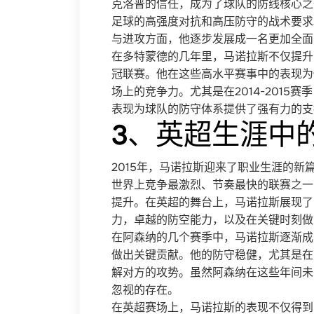
克洛普的信任，成为了球队的防线核心之
足球的高强度对抗和高压防守的战术要求
与进攻方面，他逐步发展成一名更加全面
在多特蒙德的几年里，马诺拉斯不仅提升
冠联赛。他在这些高水平赛事中的表现为
场上的竞争力。尤其是在2014-201
表现为球队的防守体系提供了强有力的支
3、英超生涯中
2015年，马诺拉斯迎来了职业生涯的新篇
世界上竞争最激烈、节奏最快的联赛之一
提升。在英超的舞台上，马诺拉斯展现了
力，卓越的防空能力，以及在关键时刻做
在阿森纳的几个赛季中，马诺拉斯逐渐成
做出关键贡献。他的防守稳健，尤其是在
解对方的攻势。虽然阿森纳在这些年间未
忽视的存在。
在英超赛场上，马诺拉斯的表现不仅得到