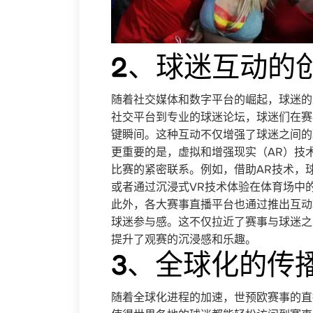
2、球迷互动的
随着社交媒体和数字平台的崛起，球迷的互
社交平台到专业的球迷论坛，球迷们在赛
键瞬间。这种互动不仅增强了球迷之间的
更重要的是，虚拟和增强现实（AR）技
比赛的紧密联系。例如，借助AR技术，
或者通过沉浸式VR技术体验在体育场中
此外，各大赛事直播平台也通过推出互动
球迷参与感。这不仅拉近了赛事与球迷之
提升了观赛的沉浸感和乐趣。
3、全球化的传
随着全球化进程的加速，世预欧赛事的直