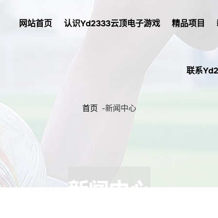
网站首页
认识yd2333云顶电子游戏
精品项目
联系yd
首页
-
新闻中心