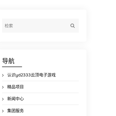
导航
认识yd2333云顶电子游戏
精品项目
新闻中心
集团服务