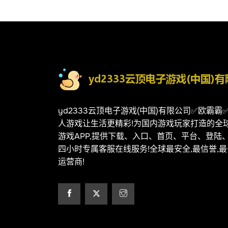
yd2333云顶电子游戏(中国)有限公司✅欧霸霸
人游戏让生活更精彩!为国内游戏玩家打造的全
游戏APP,提供下载、入口、首页、平台、登陆
四小时专属客服在线服务!全球最安全,最信誉,
运营商!