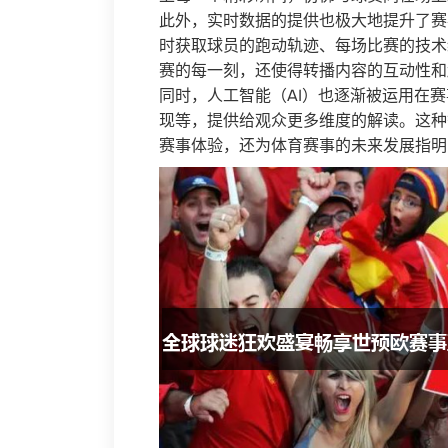
此外，实时数据的提供也极大地提升了赛
时获取球员的跑动轨迹、每场比赛的技术
赛的每一刻，还使得转播内容的互动性和
同时，人工智能（AI）也逐渐被运用在赛
现等，提供给观众更多维度的解读。这种
赛事体验，还为体育赛事的未来发展指明