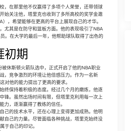
校，在那里他不仅赢得了多项个人荣誉，还带领球
开始关注他，塔里克也收到了多所高校的奖学金邀
LA），希望能够在更高的平台上展现自己的才华。
，尤其是在防守和篮板方面。他的表现吸引了NBA
力球员。在大学的最后一年，他帮助球队取得了出色的
涯初期
身份被休斯顿火箭队选中，正式开启了他的NBA职业
战，竞争激烈的环境让他倍感压力。作为一名新
，这对他的能力提出了更高的要求。
始终保持着积极的态度。经过几个月的磨炼，他逐
中锋。虽然出场时间有限，但塔里克利用每一次上
能力，逐渐赢得了教练的信任。
自己的技术水平，还在心理上变得更加成熟。他明
献自己的力量。尽管面临各种挑战，塔里克始终没
下属于自己的印记。