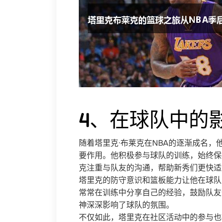
4、在球队中的
随着塔里克·布莱克在NBA的逐渐成名
要作用。他积极参与球队的训练，始终保
克注重与队友的沟通，帮助新秀们更快适
塔里克的防守意识和篮板能力让他在球队
常常在训练中分享自己的经验，鼓励队友
神深深影响了球队的氛围。
不仅如此，塔里克在社区活动中的参与也