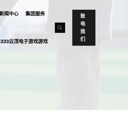
新闻中心
集团服务
致
电
我
们
2333云顶电子游戏游戏