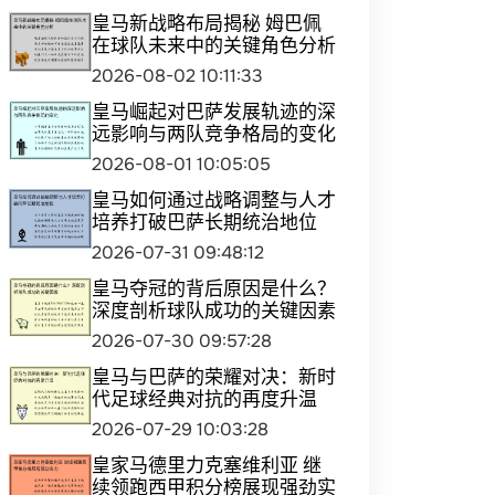
皇马新战略布局揭秘 姆巴佩
在球队未来中的关键角色分析
2026-08-02 10:11:33
皇马崛起对巴萨发展轨迹的深
远影响与两队竞争格局的变化
2026-08-01 10:05:05
皇马如何通过战略调整与人才
培养打破巴萨长期统治地位
2026-07-31 09:48:12
皇马夺冠的背后原因是什么？
深度剖析球队成功的关键因素
2026-07-30 09:57:28
皇马与巴萨的荣耀对决：新时
代足球经典对抗的再度升温
2026-07-29 10:03:28
皇家马德里力克塞维利亚 继
续领跑西甲积分榜展现强劲实