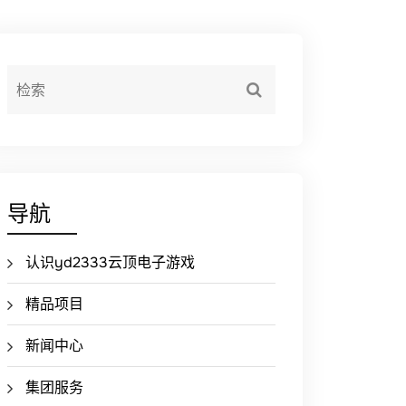
导航
认识yd2333云顶电子游戏
精品项目
新闻中心
集团服务