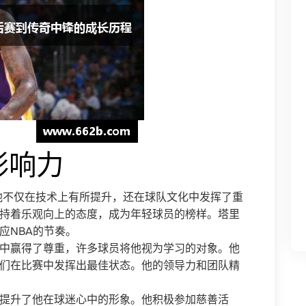
影响力
，他不仅在技术上有所提升，还在球队文化中发挥了重
持着乐观向上的态度，成为年轻球员的榜样。塔里
应NBA的节奏。
中赢得了尊重，许多球员将他视为学习的对象。他
们在比赛中发挥出最佳状态。他的领导力和团队精
提升了他在球迷心中的形象。他积极参加慈善活