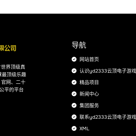
导航
网站首页
✅世界顶级真
认识yd2333云顶电子游
球最顶级乐趣
、官网、二十
精品项目
最公平的平台
新闻中心
集团服务
联系yd2333云顶电子游
XML