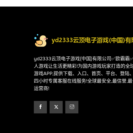
yd2333云顶电子游戏(中国)有限公司✅欧霸霸
人游戏让生活更精彩!为国内游戏玩家打造的全
游戏APP,提供下载、入口、首页、平台、登陆
四小时专属客服在线服务!全球最安全,最信誉,
运营商!