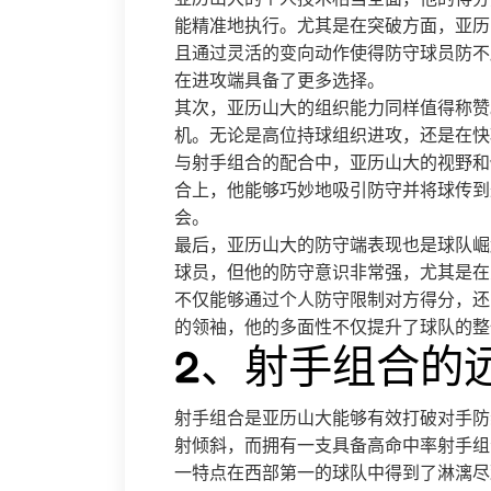
能精准地执行。尤其是在突破方面，亚历
且通过灵活的变向动作使得防守球员防不
在进攻端具备了更多选择。
其次，亚历山大的组织能力同样值得称赞
机。无论是高位持球组织进攻，还是在快
与射手组合的配合中，亚历山大的视野和
合上，他能够巧妙地吸引防守并将球传到
会。
最后，亚历山大的防守端表现也是球队崛
球员，但他的防守意识非常强，尤其是在
不仅能够通过个人防守限制对方得分，还
的领袖，他的多面性不仅提升了球队的整
2、射手组合的
射手组合是亚历山大能够有效打破对手防
射倾斜，而拥有一支具备高命中率射手组
一特点在西部第一的球队中得到了淋漓尽