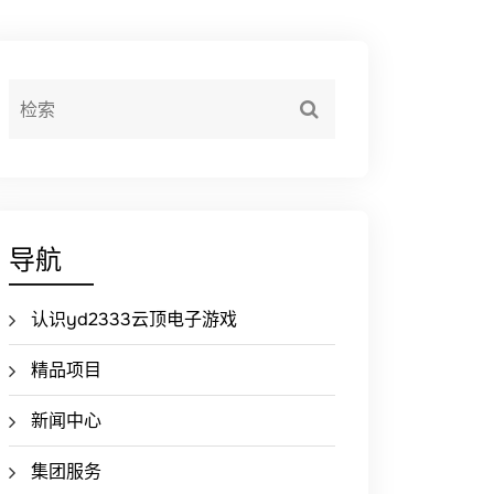
导航
认识yd2333云顶电子游戏
精品项目
新闻中心
集团服务