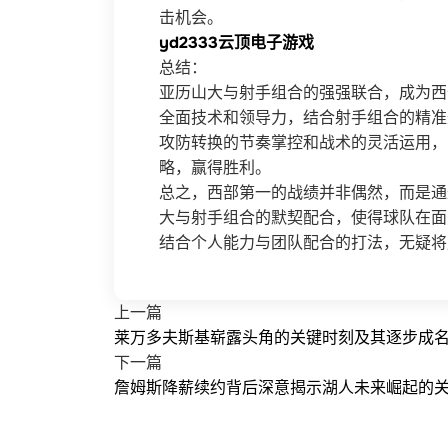
击机会。
yd2333云顶电子游戏
总结：
亚历山大与射手组合的强强联合，成为西
全面技术和领导力，结合射手组合的精准
攻防转换的节奏掌控和战术的灵活运用，
略，赢得胜利。
总之，西部第一的战绩并非偶然，而是通
大与射手组合的默契配合，使得球队在面
结合个人能力与团队配合的打法，无疑将
上一篇
莱万多夫斯基崭露头角的关键时刻及其逐步成
下一篇
詹姆斯降薪续约背后深意揭示湖人未来崛起的