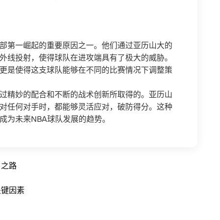
部第一崛起的重要原因之一。他们通过亚历山大的
外线投射，使得球队在进攻端具有了极大的威胁。
更是使得这支球队能够在不同的比赛情况下调整策
过精妙的配合和不断的战术创新所取得的。亚历山
对任何对手时，都能够灵活应对，破防得分。这种
成为未来NBA球队发展的趋势。
名之路
关键因素