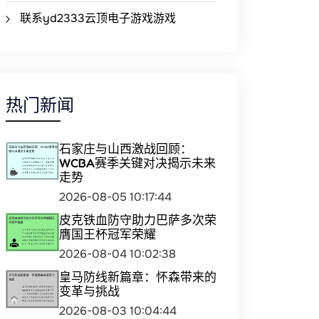
联系yd2333云顶电子游戏游戏
热门新闻
石家庄与山西激战回顾：
WCBA赛季关键对决揭示未来
走势
2026-08-05 10:17:44
皮克铁血防守助力巴萨多次荣
膺国王杯冠军荣耀
2026-08-04 10:02:38
皇马防线新篇章：怀森带来的
变革与挑战
2026-08-03 10:04:44