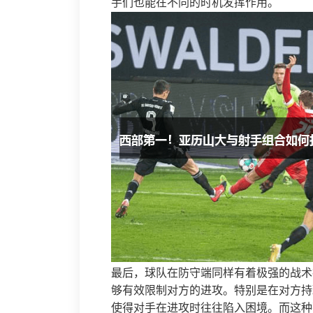
手们也能在不同的时机发挥作用。
最后，球队在防守端同样有着极强的战术
够有效限制对方的进攻。特别是在对方持
使得对手在进攻时往往陷入困境。而这种