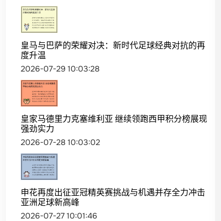
皇马与巴萨的荣耀对决：新时代足球经典对抗的再
度升温
2026-07-29 10:03:28
皇家马德里力克塞维利亚 继续领跑西甲积分榜展现
强劲实力
2026-07-28 10:03:02
申花再度出征亚冠精英赛挑战与机遇并存全力冲击
亚洲足球新高峰
2026-07-27 10:01:46