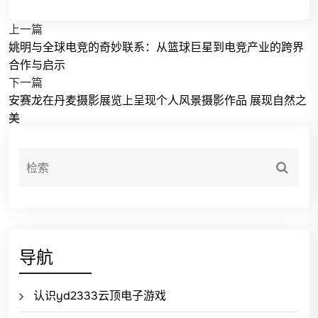
上一篇
姚明与全球电竞的奇妙联系：从篮球巨星到电竞产业的跨界
合作与启示
下一篇
安赛龙在丹麦摄影展览上呈现个人风景摄影作品 展现自然之
美
导航
认识yd2333云顶电子游戏