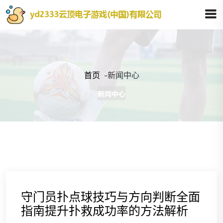
首页
-
新闻中心
守门员扑点球技巧与方向判断全面
指南提升扑救成功率的方法解析