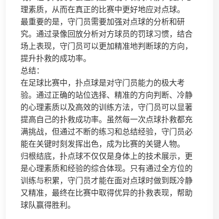
理素质，从而在真正的比赛中更好地应对点球。
最重要的是，守门员需要加强对点球的分析和研
究。通过录像回放分析对方球员的罚球习惯，结合
场上表现，守门员可以更加精准地判断球的方向，
提升扑救的成功率。
总结：
在足球比赛中，扑点球是对守门员能力的极大考
验。通过正确的站位选择、精准的方向判断、冷静
的心理素质以及高效的训练方法，守门员可以显著
提高自己的扑救成功率。虽然每一次点球扑救都充
满挑战，但通过不断的练习和总结经验，守门员必
能在关键时刻发挥出色，成为比赛的关键人物。
归根结底，扑点球不仅仅是身体上的技术展示，更
是心理素质和经验的综合体现。只有通过全方位的
训练与积累，守门员才能在面对点球时做到既冷静
又精准，最终在比赛中取得优异的扑救表现，帮助
球队赢得胜利。