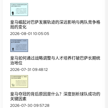
皇马崛起对巴萨发展轨迹的深远影响与两队竞争格
局的变化
2026-08-01 10:05:05
皇马如何通过战略调整与人才培养打破巴萨长期统
治地位
2026-07-31 09:48:12
皇马夺冠的背后原因是什么？深度剖析球队成功的
关键因素
2026-07-30 09:57:28