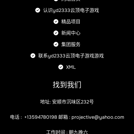
认识yd2333云顶电子游戏
精品项目
新闻中心
集团服务
联系yd2333云顶电子游戏游戏
XML
找到我们
地址: 安顺市沉味区232号
电话 :
+13594780198
邮箱 :
projective@yahoo.com
工作时间 : 朝九晚六