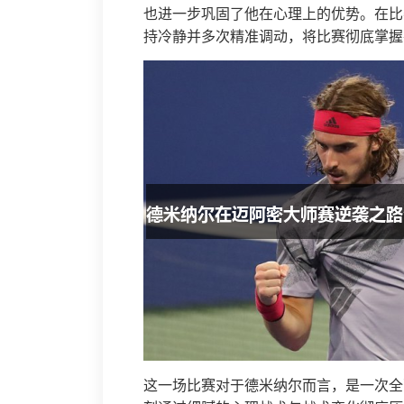
也进一步巩固了他在心理上的优势。在比
持冷静并多次精准调动，将比赛彻底掌握
这一场比赛对于德米纳尔而言，是一次全