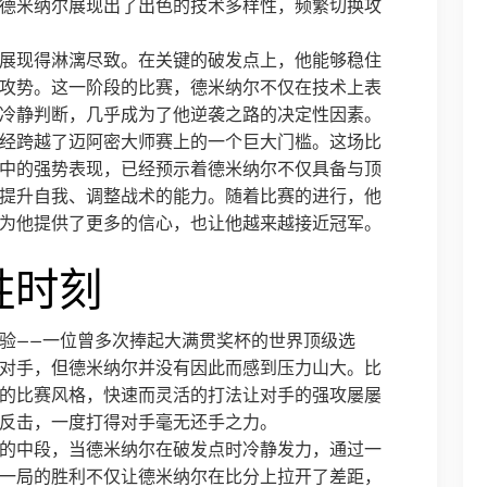
德米纳尔展现出了出色的技术多样性，频繁切换攻
展现得淋漓尽致。在关键的破发点上，他能够稳住
攻势。这一阶段的比赛，德米纳尔不仅在技术上表
冷静判断，几乎成为了他逆袭之路的决定性因素。
经跨越了迈阿密大师赛上的一个巨大门槛。这场比
中的强势表现，已经预示着德米纳尔不仅具备与顶
提升自我、调整战术的能力。随着比赛的进行，他
为他提供了更多的信心，也让他越来越接近冠军。
胜时刻
验——一位曾多次捧起大满贯奖杯的世界顶级选
对手，但德米纳尔并没有因此而感到压力山大。比
的比赛风格，快速而灵活的打法让对手的强攻屡屡
反击，一度打得对手毫无还手之力。
的中段，当德米纳尔在破发点时冷静发力，通过一
一局的胜利不仅让德米纳尔在比分上拉开了差距，