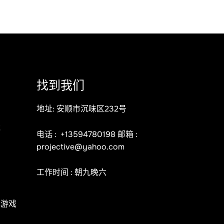
找到我们
地址: 安顺市沉味区232号
戏
电话 :
+13594780198
邮箱 :
projective@yahoo.com
工作时间 : 朝九晚六
戏游戏