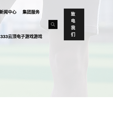
新闻中心
集团服务
致
电
我
们
2333云顶电子游戏游戏