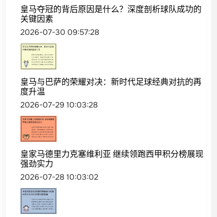
皇马夺冠的背后原因是什么？深度剖析球队成功的
关键因素
2026-07-30 09:57:28
皇马与巴萨的荣耀对决：新时代足球经典对抗的再
度升温
2026-07-29 10:03:28
皇家马德里力克塞维利亚 继续领跑西甲积分榜展现
强劲实力
2026-07-28 10:03:02