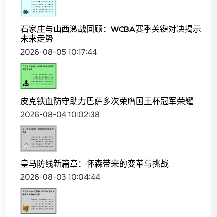
石家庄与山西激战回顾：WCBA赛季关键对决揭示
未来走势
2026-08-05 10:17:44
皮克铁血防守助力巴萨多次荣膺国王杯冠军荣耀
2026-08-04 10:02:38
皇马防线新篇章：怀森带来的变革与挑战
2026-08-03 10:04:44