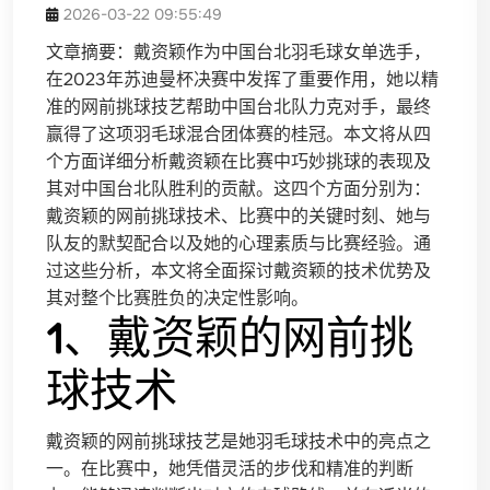
2026-03-22 09:55:49
文章摘要：戴资颖作为中国台北羽毛球女单选手，
在2023年苏迪曼杯决赛中发挥了重要作用，她以精
准的网前挑球技艺帮助中国台北队力克对手，最终
赢得了这项羽毛球混合团体赛的桂冠。本文将从四
个方面详细分析戴资颖在比赛中巧妙挑球的表现及
其对中国台北队胜利的贡献。这四个方面分别为：
戴资颖的网前挑球技术、比赛中的关键时刻、她与
队友的默契配合以及她的心理素质与比赛经验。通
过这些分析，本文将全面探讨戴资颖的技术优势及
其对整个比赛胜负的决定性影响。
1、戴资颖的网前挑
球技术
戴资颖的网前挑球技艺是她羽毛球技术中的亮点之
一。在比赛中，她凭借灵活的步伐和精准的判断