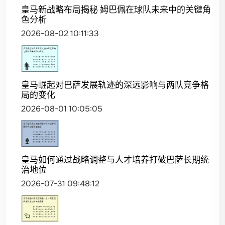
皇马新战略布局揭秘 姆巴佩在球队未来中的关键角
色分析
2026-08-02 10:11:33
皇马崛起对巴萨发展轨迹的深远影响与两队竞争格
局的变化
2026-08-01 10:05:05
皇马如何通过战略调整与人才培养打破巴萨长期统
治地位
2026-07-31 09:48:12