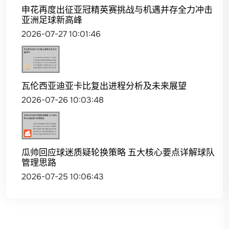
申花再度出征亚冠精英赛挑战与机遇并存全力冲击
亚洲足球新高峰
2026-07-27 10:01:46
瓦伦西亚迪亚卡比复出进程分析及未来展望
2026-07-26 10:03:48
瓜帅回应球迷质疑轮换策略 五大核心要点详解球队
管理思路
2026-07-25 10:06:43