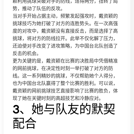
颖利用挑球突破对手的防线，连得两分，扭转了局
势，推动了队伍的反攻。
当对手开始占据主动，频繁发起强攻时，戴资颖的
挑球技巧为她打破了对方的连胜势头。在一次高强
度的对攻中，戴资颖没有直接反击，而是选择了高
挑球，将对方的防线拉开。此举不仅化解了压力，
还迫使对手改变了进攻策略，为中国台北队创造了
反击的机会。
更为关键的是，戴资颖在比赛的决胜局中凭借精准
的网前挑球，在决定性时刻一举打破了对方的防
线。这一系列精妙的挑球，不仅帮助她个人得分，
也为中国台北队赢得了整个比赛的胜利。可以说，
戴资颖的网前挑球技艺直接影响了比赛的胜负，体
现了她在关键时刻的高超技艺和冷静应对。
3、她与队友的默契
配合