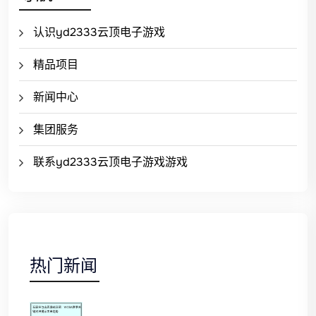
认识yd2333云顶电子游戏
精品项目
新闻中心
集团服务
联系yd2333云顶电子游戏游戏
热门新闻