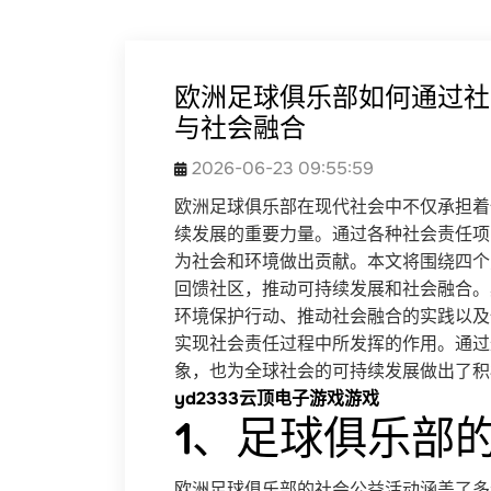
欧洲足球俱乐部如何通过社
与社会融合
2026-06-23 09:55:59
欧洲足球俱乐部在现代社会中不仅承担着
续发展的重要力量。通过各种社会责任项
为社会和环境做出贡献。本文将围绕四个
回馈社区，推动可持续发展和社会融合。
环境保护行动、推动社会融合的实践以及
实现社会责任过程中所发挥的作用。通过
象，也为全球社会的可持续发展做出了积
yd2333云顶电子游戏游戏
1、足球俱乐部
欧洲足球俱乐部的社会公益活动涵盖了多