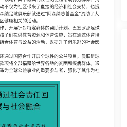
动不仅为社区带来了直接的经济和社会支持，也提
森纳足球俱乐部就通过“阿森纳慈善基金”资助了大
区健康相关的活动。
作，开展针对特定群体的帮助计划。巴塞罗那足球
孩子们提供教育资源和体育设施，旨在通过体育培
结合体育与公益的活动，既提升了俱乐部的社会影
还通过国际合作开展全球性的公益项目。曼联足球
款项将全部捐赠给世界各地的贫困和疾病群体。通
造为全球公益事业的重要参与者，强化了其作为社