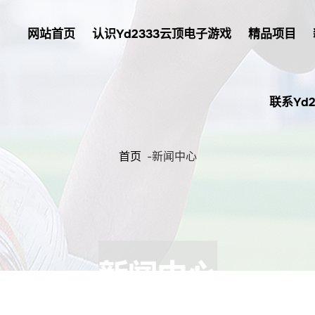
网站首页
认识yd2333云顶电子游戏
精品项目
联系yd
首页
-
新闻中心