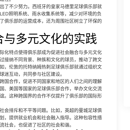
出了不少努力。西班牙的皇家马德里足球俱乐部就
LED照明系统、雨水收集系统等，减少对环境的负
了俱乐部的运营成本，还为周围社区树立了环保的
合与多元文化的实践
际化特点使得俱乐部成为促进社会融合与多元文化
过接纳不同背景、种族和文化的球员，推动了跨文
如，伦敦的托特纳姆热刺足球俱乐部就通过组织文
球迷互动，共同参与社区建设。
跨国合作，促进不同国家和地区的人们之间的理解
国、美国等国家的足球俱乐部合作，举办文化交流
谊。这种跨国界的合作不仅提升了俱乐部的国际形
社会排斥和不平等问题。比如，英超的曼城足球俱
划，提供就业机会和社会融入指导。这种包容性措
流社会，也促进了社区的社会和谐。