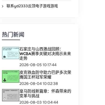
联系yd2333云顶电子游戏游戏
热门新闻
石家庄与山西激战回顾：
WCBA赛季关键对决揭示未来
走势
2026-08-05 10:17:44
皮克铁血防守助力巴萨多次荣
膺国王杯冠军荣耀
2026-08-04 10:02:38
皇马防线新篇章：怀森带来的
变革与挑战
2026-08-03 10:04:44