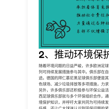
2、推动环境保
随着环境问题的日益严峻，许多欧洲足球
列可持续发展措施参与其中。俱乐部在自
迹。德国的拜仁慕尼黑足球俱乐部便是其
色球场、减少垃圾排放等多项措施，力求
另外，许多俱乐部还积极参与环保公益活
西足球俱乐部就与多个环保组织合作，通
境保护知识，并呼吁大家共同为可持续发
任感，还让广大球迷认识到环保问题的紧