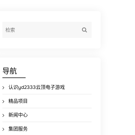
导航
认识yd2333云顶电子游戏
精品项目
新闻中心
集团服务