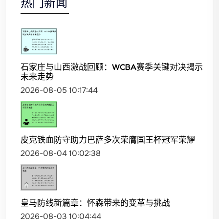
热门新闻
石家庄与山西激战回顾：WCBA赛季关键对决揭示
未来走势
2026-08-05 10:17:44
皮克铁血防守助力巴萨多次荣膺国王杯冠军荣耀
2026-08-04 10:02:38
皇马防线新篇章：怀森带来的变革与挑战
2026-08-03 10:04:44