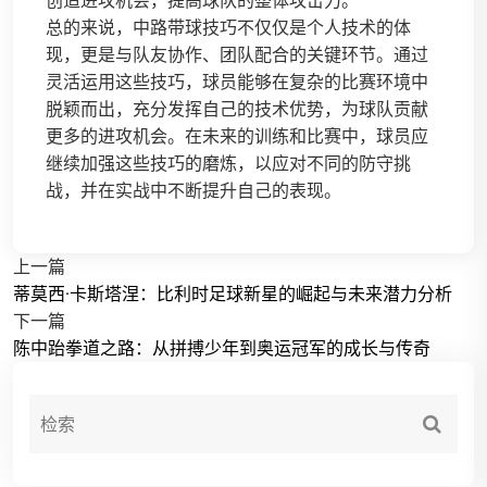
创造进攻机会，提高球队的整体攻击力。
总的来说，中路带球技巧不仅仅是个人技术的体
现，更是与队友协作、团队配合的关键环节。通过
灵活运用这些技巧，球员能够在复杂的比赛环境中
脱颖而出，充分发挥自己的技术优势，为球队贡献
更多的进攻机会。在未来的训练和比赛中，球员应
继续加强这些技巧的磨炼，以应对不同的防守挑
战，并在实战中不断提升自己的表现。
上一篇
蒂莫西·卡斯塔涅：比利时足球新星的崛起与未来潜力分析
下一篇
陈中跆拳道之路：从拼搏少年到奥运冠军的成长与传奇