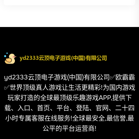
yd2333云顶电子游戏(中国)有限公司✅欧霸霸
✅世界顶级真人游戏让生活更精彩!为国内游戏
玩家打造的全球最顶级乐趣游戏APP,提供下
载、入口、首页、平台、登陆、官网、二十四
小时专属客服在线服务!全球最安全,最信誉,最
公平的平台运营商!