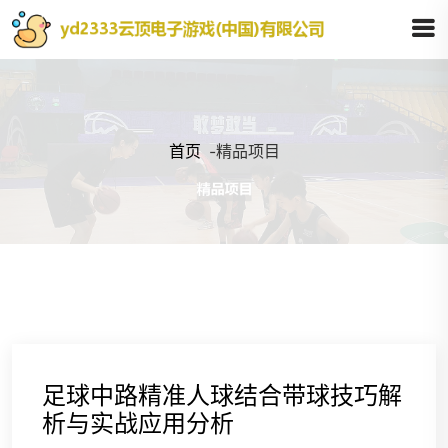
首页
-
精品项目
足球中路精准人球结合带球技巧解
析与实战应用分析