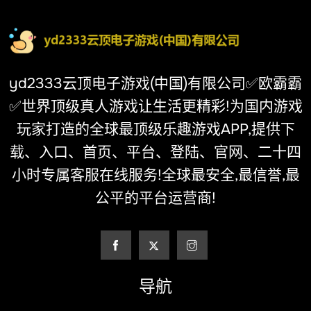
yd2333云顶电子游戏(中国)有限公司✅欧霸霸
✅世界顶级真人游戏让生活更精彩!为国内游戏
玩家打造的全球最顶级乐趣游戏APP,提供下
载、入口、首页、平台、登陆、官网、二十四
小时专属客服在线服务!全球最安全,最信誉,最
公平的平台运营商!
导航