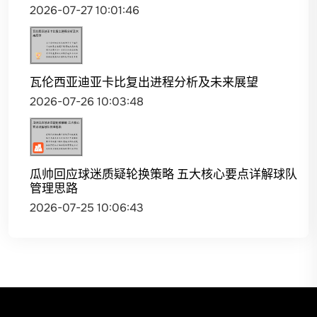
2026-07-27 10:01:46
瓦伦西亚迪亚卡比复出进程分析及未来展望
2026-07-26 10:03:48
瓜帅回应球迷质疑轮换策略 五大核心要点详解球队
管理思路
2026-07-25 10:06:43