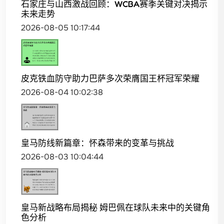
石家庄与山西激战回顾：WCBA赛季关键对决揭示
未来走势
2026-08-05 10:17:44
皮克铁血防守助力巴萨多次荣膺国王杯冠军荣耀
2026-08-04 10:02:38
皇马防线新篇章：怀森带来的变革与挑战
2026-08-03 10:04:44
皇马新战略布局揭秘 姆巴佩在球队未来中的关键角
色分析