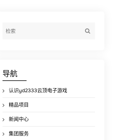
导航
认识yd2333云顶电子游戏
精品项目
新闻中心
集团服务