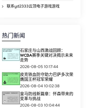
联系yd2333云顶电子游戏游戏
热门新闻
石家庄与山西激战回顾：
WCBA赛季关键对决揭示未来
走势
2026-08-05 10:17:44
皮克铁血防守助力巴萨多次荣
膺国王杯冠军荣耀
2026-08-04 10:02:38
皇马防线新篇章：怀森带来的
变革与挑战
2026-08-03 10:04:44