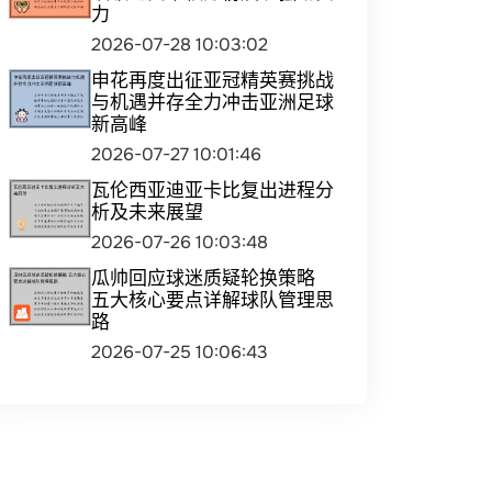
力
2026-07-28 10:03:02
申花再度出征亚冠精英赛挑战
与机遇并存全力冲击亚洲足球
新高峰
2026-07-27 10:01:46
瓦伦西亚迪亚卡比复出进程分
析及未来展望
2026-07-26 10:03:48
瓜帅回应球迷质疑轮换策略
五大核心要点详解球队管理思
路
2026-07-25 10:06:43