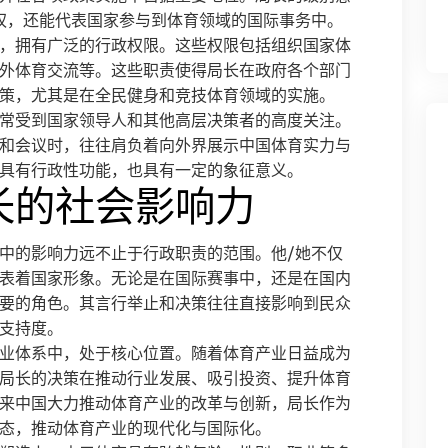
权，还能代表国家参与到体育领域的国际事务中。
，拥有广泛的行政权限。这些权限包括组织国家体
外体育交流等。这些职责使得局长在政府各个部门
策，尤其是在全民健身和竞技体育领域的实施。
常受到国家领导人和其他高层决策者的高度关注。
和会议时，往往肩负着向外界展示中国体育实力与
具有行政性功能，也具有一定的象征意义。
长的社会影响力
中的影响力远不止于行政职责的范围。他/她不仅
表着国家形象。无论是在国际赛事中，还是在国内
要的角色。其言行举止和决策往往直接影响到民众
支持度。
业体系中，处于核心位置。随着体育产业日益成为
局长的决策在推动行业发展、吸引投资、提升体育
来中国大力推动体育产业的改革与创新，局长作为
态，推动体育产业的现代化与国际化。