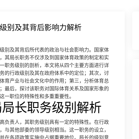
级别及其背后影响力解析
级别及其背后所代表的政治与社会影响力。国家体
，其局长职务不仅涉及到国家体育政策的制定和实
一职务级别的剖析，本文将从四个主要方面进行详
务的行政级别及其在政府体系中的定位；其次，讨
体育产业与社会文化中的作用；第三，分析体育总
；最后，探讨该职务对国际体育关系及国家形象的
这一职位的特殊性和多重重要性。
局局长职务级别解析
高负责人，其职务级别具有一定的特殊性。在行政
，与其他部委的领导级别相当。这一职务的设立，
并在各项政策实施中占据重要地位。局长的级别意