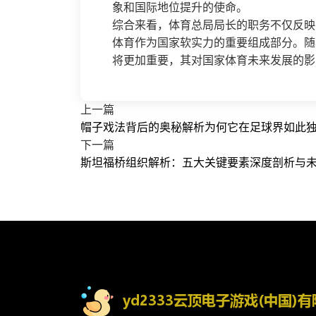
象和国际地位提升的使命。
综合来看，体育总局局长的职务不仅反映
体育作为国家软实力的重要组成部分。随
将更加重要，其对国家体育未来发展的影
上一篇
帽子戏法背后的奥秘解析为何它在足球界如此
下一篇
斯坦福桥组织解析：五大关键要素深度剖析与