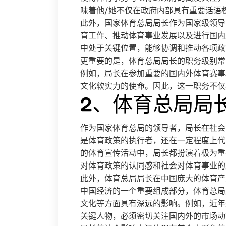
味着他/她不仅在政府内部具有重要话语
此外，国家体育总局局长作为国家级领导
育工作、推动体育事业发展以及进行国内
中处于关键位置，能够协调和推动各项政
更重要的是，体育总局局长的职务级别常
例如，局长在参加重要的国内外体育赛事
文化软实力的使命。因此，这一职务不仅
2、体育总局局
作为国家体育总局的领导者，局长在社会
是体育政策的执行者，还在一定程度上代
的体育宣传活动中，局长都扮演着极为重
对体育政策的认同感和社会对体育事业的
此外，体育总局局长在中国庞大的体育产
中国经济的一个重要组成部分，体育总局
文化等方面具有深远的影响。例如，近年
关键人物，必须密切关注国内外的市场动