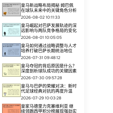
皇马新战略布局揭秘 姆巴佩
在球队未来中的关键角色分析
2026-08-02 10:11:33
皇马崛起对巴萨发展轨迹的深
远影响与两队竞争格局的变化
2026-08-01 10:05:05
皇马如何通过战略调整与人才
培养打破巴萨长期统治地位
2026-07-31 09:48:12
皇马夺冠的背后原因是什么？
深度剖析球队成功的关键因素
2026-07-30 09:57:28
皇马与巴萨的荣耀对决：新时
代足球经典对抗的再度升温
2026-07-29 10:03:28
皇家马德里力克塞维利亚 继
续领跑西甲积分榜展现强劲实