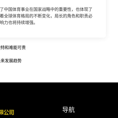
了中国体育事业在国家战略中的重要性，也体现了
着全球体育格局的不断变化，局长的角色和职责必
响力也将持续增强。
独特和难能可贵
未来发展趋势
导航