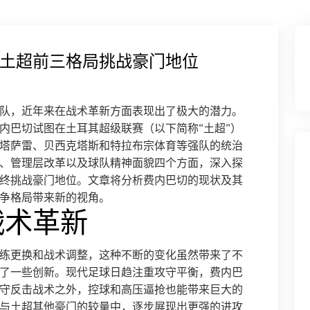
土超前三格局挑战豪门地位
队，近年来在战术革新方面表现出了极大的潜力。
内巴切试图在土耳其超级联赛（以下简称“土超”）
塔萨雷、贝西克塔斯和特拉布宗体育等强队的统治
、管理层改革以及球队精神面貌四个方面，深入探
终挑战豪门地位。文章将分析费内巴切的现状及其
争格局带来新的视角。
战术革新
练更换和战术调整，这种不断的变化虽然带来了不
了一些创新。现代足球日趋注重攻守平衡，费内巴
守反击战术之外，控球和高压逼抢也能带来巨大的
与土超其他豪门的较量中，逐步展现出更强的进攻