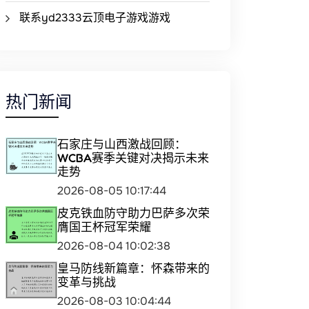
联系yd2333云顶电子游戏游戏
热门新闻
石家庄与山西激战回顾：
WCBA赛季关键对决揭示未来
走势
2026-08-05 10:17:44
皮克铁血防守助力巴萨多次荣
膺国王杯冠军荣耀
2026-08-04 10:02:38
皇马防线新篇章：怀森带来的
变革与挑战
2026-08-03 10:04:44