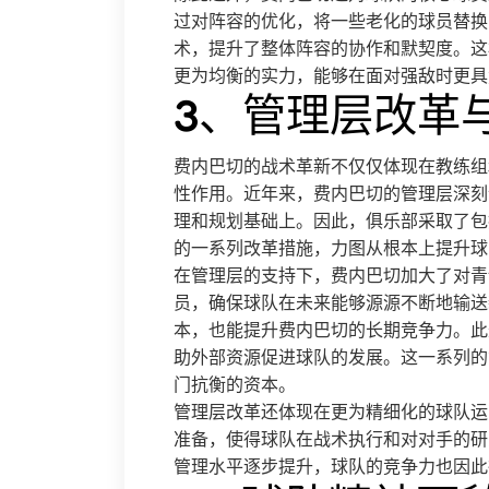
过对阵容的优化，将一些老化的球员替换
术，提升了整体阵容的协作和默契度。这
更为均衡的实力，能够在面对强敌时更具
3、管理层改革
费内巴切的战术革新不仅仅体现在教练组
性作用。近年来，费内巴切的管理层深刻
理和规划基础上。因此，俱乐部采取了包
的一系列改革措施，力图从根本上提升球
在管理层的支持下，费内巴切加大了对青
员，确保球队在未来能够源源不断地输送
本，也能提升费内巴切的长期竞争力。此
助外部资源促进球队的发展。这一系列的
门抗衡的资本。
管理层改革还体现在更为精细化的球队运
准备，使得球队在战术执行和对对手的研
管理水平逐步提升，球队的竞争力也因此