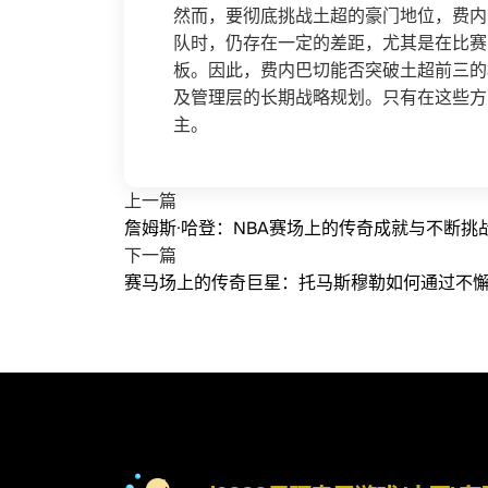
然而，要彻底挑战土超的豪门地位，费内
队时，仍存在一定的差距，尤其是在比赛
板。因此，费内巴切能否突破土超前三的
及管理层的长期战略规划。只有在这些方
主。
上一篇
詹姆斯·哈登：NBA赛场上的传奇成就与不断挑
下一篇
赛马场上的传奇巨星：托马斯穆勒如何通过不