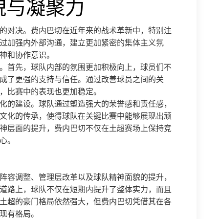
貌与凝聚力
的对决。费内巴切在近年来的战术革新中，特别注
过加强内外部沟通，建立更加紧密的集体主义氛
神和协作意识。
。首先，球队内部的氛围更加积极向上，球员们不
成了更强的支持与信任。通过改善球员之间的关
，比赛中的表现也更加稳定。
化的建设。球队通过塑造强大的荣誉感和责任感，
文化的传承，使得球队在关键比赛中能够展现出顽
神层面的提升，费内巴切不仅在土超赛场上保持竞
心。
阵容调整、管理层改革以及球队精神面貌的提升，
道路上，球队不仅在短期内提升了整体实力，而且
土超的豪门格局依然强大，但费内巴切凭借其在各
现有格局。