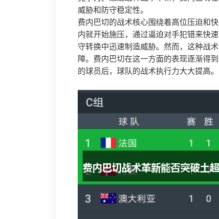
威胁和防守稳定性。
费内巴切的战术核心围绕着高位压迫和快
内就开始施压，通过逼迫对手犯错来快速
守转换中迅速制造威胁。然而，这种战术
障。费内巴切在这一方面的表现逐渐得到
的球员后，球队的战术执行力大大提高。