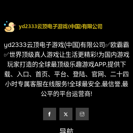
yd2333云顶电子游戏(中国)有限公司✅欧霸霸
✅世界顶级真人游戏让生活更精彩!为国内游戏
玩家打造的全球最顶级乐趣游戏APP,提供下
载、入口、首页、平台、登陆、官网、二十四
小时专属客服在线服务!全球最安全,最信誉,最
公平的平台运营商!
导航