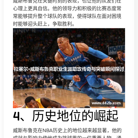
威斯布鲁克在关键时刻的表现，也让他的队友们在
心理上更具自信。他的领导力和积极的比赛态度常
常能够提升整个球队的表现，使得球队在面对困境
时能够迎头赶上，争取胜利。
4、历史地位的崛起
威斯布鲁克在NBA历史上的地位越来越显著，他的