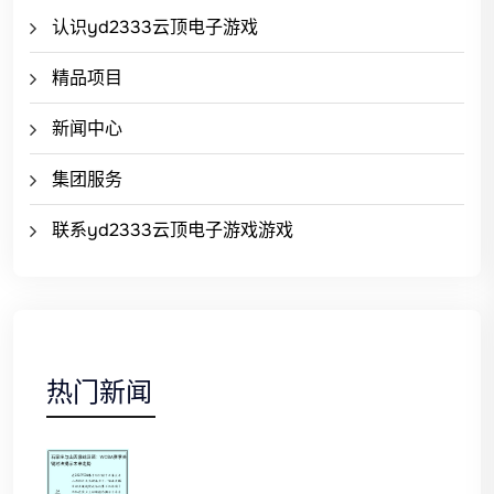
认识yd2333云顶电子游戏
精品项目
新闻中心
集团服务
联系yd2333云顶电子游戏游戏
热门新闻