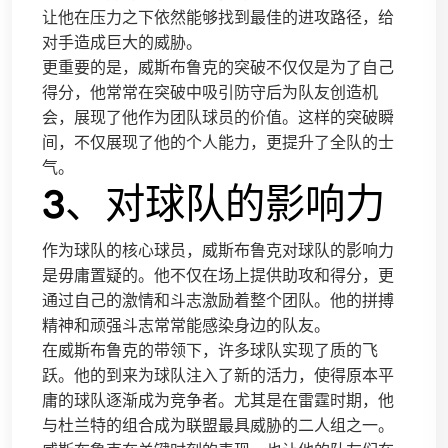
让他在压力之下依然能够找到最佳的进攻路径，给
对手造成巨大的威胁。
更重要的是，威斯布鲁克的突破不仅仅是为了自己
得分，他常常在突破中吸引防守后为队友创造机
会，展现了他作为团队球员的价值。这样的突破瞬
间，不仅展现了他的个人能力，更提升了全队的士
气。
3、对球队的影响力
作为球队的核心球员，威斯布鲁克对球队的影响力
是毋庸置疑的。他不仅在场上提供助攻和得分，更
通过自己的激情和斗志激励着整个团队。他的拼搏
精神和顽强斗志常常能感染身边的队友。
在威斯布鲁克的带领下，许多球队实现了质的飞
跃。他的到来为球队注入了新的活力，使得原本平
庸的球队逐渐成为竞争者。尤其是在雷霆时期，他
与杜兰特的组合成为联盟最具威胁的二人组之一。