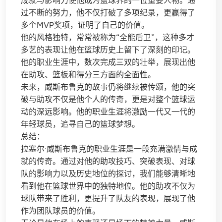
成就与影响力使他成为篮球界的一位重要人物。通
过不断的努力，他不仅打破了多项纪录，更赢得了
多个MVP奖项，证明了自己的价值。
他的风格独特，常常被称为“全能后卫”，这种多才
多艺的表现让他在篮球历史上留下了深刻的印记。
他的职业生涯中，数次完成三双的壮举，展现出他
在助攻、篮板和得分三方面的全面性。
未来，威斯布鲁克的故事仍将继续被传颂，他的突
破与助攻不仅是他个人的传奇，更是对整个篮球运
动的深远影响。他的职业生涯将激励一代又一代的
年轻球员，追寻自己的篮球梦想。
总结：
拉塞尔·威斯布鲁克的职业生涯是一段充满激情与成
就的传奇。通过对他的助攻技巧、突破表现、对球
队的影响力以及历史地位的探讨，我们能够清晰地
看到他在篮球世界中的独特地位。他的助攻不仅为
球队带来了胜利，更提升了队友的表现，展现了他
作为团队球员的价值。