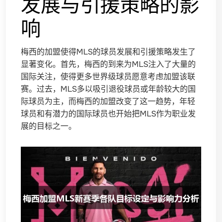
发展与引援策略的影
响
梅西的加盟使得MLS的球员发展和引援策略发生了
显著变化。首先，梅西的到来为MLS注入了大量的
国际关注，使得更多世界级球员愿意考虑加盟该联
赛。过去，MLS多以吸引退役球员或年龄较大的国
际球员为主，而梅西的加盟改变了这一趋势，年轻
球员和有潜力的国际球员也开始把MLS作为职业发
展的目标之一。