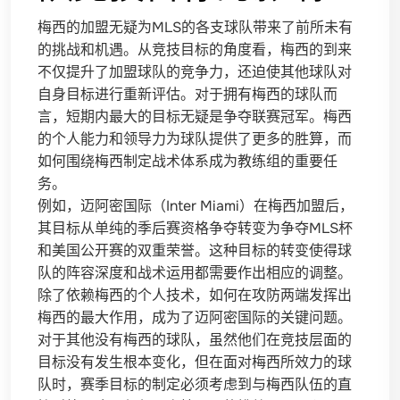
梅西的加盟无疑为MLS的各支球队带来了前所未有
的挑战和机遇。从竞技目标的角度看，梅西的到来
不仅提升了加盟球队的竞争力，还迫使其他球队对
自身目标进行重新评估。对于拥有梅西的球队而
言，短期内最大的目标无疑是争夺联赛冠军。梅西
的个人能力和领导力为球队提供了更多的胜算，而
如何围绕梅西制定战术体系成为教练组的重要任
务。
例如，迈阿密国际（Inter Miami）在梅西加盟后，
其目标从单纯的季后赛资格争夺转变为争夺MLS杯
和美国公开赛的双重荣誉。这种目标的转变使得球
队的阵容深度和战术运用都需要作出相应的调整。
除了依赖梅西的个人技术，如何在攻防两端发挥出
梅西的最大作用，成为了迈阿密国际的关键问题。
对于其他没有梅西的球队，虽然他们在竞技层面的
目标没有发生根本变化，但在面对梅西所效力的球
队时，赛季目标的制定必须考虑到与梅西队伍的直