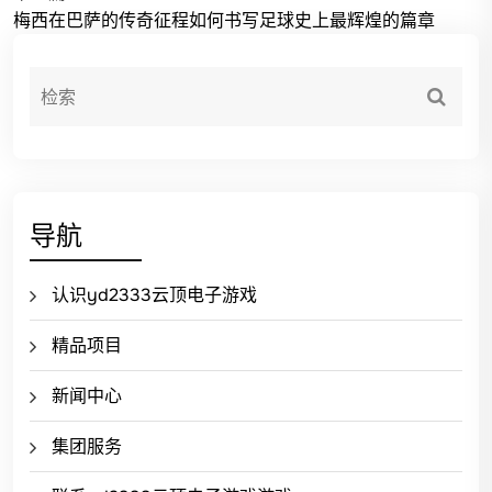
梅西在巴萨的传奇征程如何书写足球史上最辉煌的篇章
导航
认识yd2333云顶电子游戏
精品项目
新闻中心
集团服务