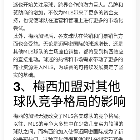
迷也开始关注足球，跨界合作的潜力巨大。品牌和
赞助商的增加，不仅为MLS带来了更多的资金支
持，也促使球队在运营和管理上进行更多的市场化
尝试。
此外，梅西加盟后，各支球队在营销和门票销售方
面也会受益。无论是迈阿密国际的球迷增长，还是
其他MLS球队的主场座位销售，都将受到梅西效应
的直接推动。球迷的热情和市场需求带动了更多的
商业资源进入MLS，为联赛的可持续发展奠定了坚
实的基础。
3、梅西加盟对其他
球队竞争格局的影响
梅西的加盟无疑改变了MLS各支球队的竞争格局。
以往，MLS的竞争大多集中在少数几支实力较强的
球队之间，而梅西的加入使得迈阿密国际成为了新
的争冠热门。这种变化使得其他球队在制定新赛季