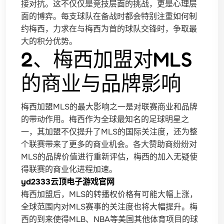
接对抗。这不仅仅是竞技层面的挑战，更是心理层
面的博弈。每支球队在备战时都会特别注重如何制
约梅西，力求在与梅西为首的球队交锋时，争取最
大的积分优势。
2、梅西加盟对MLS
的商业与品牌影响
梅西加盟MLS的最大影响之一是对联赛商业和品牌
的带动作用。梅西作为全球最知名的足球明星之
一，其加盟不仅提升了MLS的国际关注度，还为整
个联赛带来了更多的商业机会。各大赞助商纷纷对
MLS的品牌价值进行重新评估，梅西的加入无疑使
得联赛的商业化进程加速。
yd2333云顶电子游戏官网
梅西加盟后，MLS的转播权价格有可能大幅上涨，
全球范围内对MLS赛事的关注度也将大幅提升。梅
西的到来使得MLB、NBA等美国其他体育项目的球