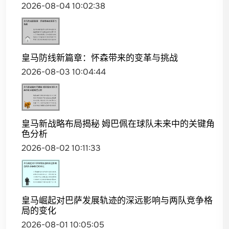
2026-08-04 10:02:38
皇马防线新篇章：怀森带来的变革与挑战
2026-08-03 10:04:44
皇马新战略布局揭秘 姆巴佩在球队未来中的关键角
色分析
2026-08-02 10:11:33
皇马崛起对巴萨发展轨迹的深远影响与两队竞争格
局的变化
2026-08-01 10:05:05