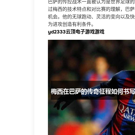
巴萨的传控战术一直被认为是世界足球的
过梅西的技术特点和对比赛的理解，巴萨
机会。他的无球跑动、灵活的变向以及快
为进攻创造有利条件。
yd2333云顶电子游戏游戏