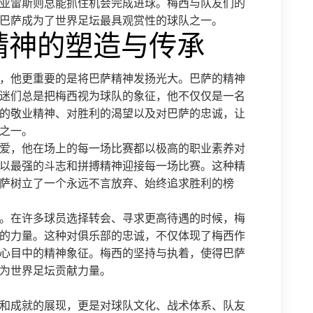
亚雷斯则总能抓住机会完成进球。梅西与队友们的
巴萨成为了世界足坛最具观赏性的球队之一。
精神的塑造与传承
，他更重要的是将巴萨精神发扬光大。巴萨的精神
迷们总是把梅西视为球队的象征，他不仅仅是一名
的敬业精神、对胜利的渴望以及对巴萨的忠诚，让
之一。
爱，他在场上的每一场比赛都以极高的职业素养对
以最强的斗志和拼搏精神迎接每一场比赛。这种精
萨树立了一个永远不言放弃、始终追求胜利的榜
。在许多球员选择转会、寻求更高待遇的时候，梅
的力量。这种对俱乐部的忠诚，不仅体现了梅西作
心目中的精神象征。梅西的坚持与执着，使得巴萨
为世界足坛贡献力量。
和成就的展现，更是对球队文化、战术体系、队友