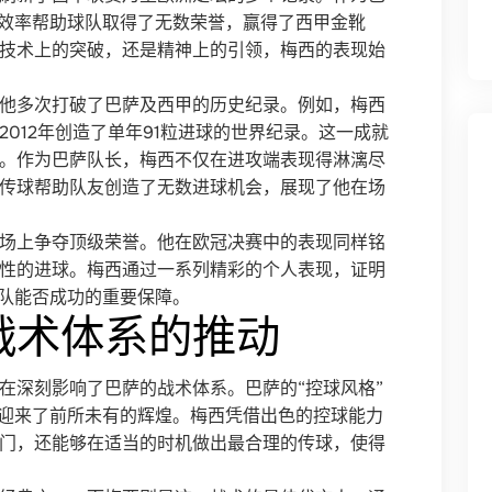
的效率帮助球队取得了无数荣誉，赢得了西甲金靴
技术上的突破，还是精神上的引领，梅西的表现始
他多次打破了巴萨及西甲的历史纪录。例如，梅西
012年创造了单年91粒进球的世界纪录。这一成就
。作为巴萨队长，梅西不仅在进攻端表现得淋漓尽
传球帮助队友创造了无数进球机会，展现了他在场
场上争夺顶级荣誉。他在欧冠决赛中的表现同样铭
性的进球。梅西通过一系列精彩的个人表现，证明
球队能否成功的重要保障。
战术体系的推动
在深刻影响了巴萨的战术体系。巴萨的“控球风格”
后迎来了前所未有的辉煌。梅西凭借出色的控球能力
门，还能够在适当的时机做出最合理的传球，使得