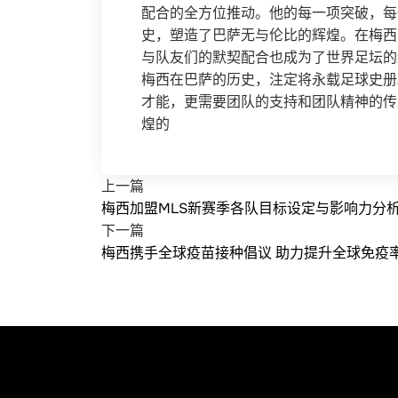
配合的全方位推动。他的每一项突破，每
史，塑造了巴萨无与伦比的辉煌。在梅西
与队友们的默契配合也成为了世界足坛的
梅西在巴萨的历史，注定将永载足球史册
才能，更需要团队的支持和团队精神的传
煌的
上一篇
梅西加盟MLS新赛季各队目标设定与影响力分
下一篇
梅西携手全球疫苗接种倡议 助力提升全球免疫