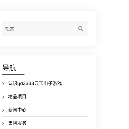
导航
认识yd2333云顶电子游戏
精品项目
新闻中心
集团服务