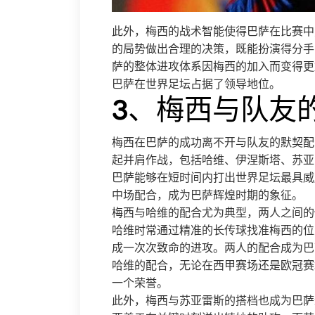
此外，梅西的战术智能使得巴萨在比赛中
的局势做出合理的决策，既能扮演得分手
萨的整体进攻体系因梅西的加入而变得更
巴萨在世界足坛占据了领导地位。
3、梅西与队友
梅西在巴萨的成功离不开与队友的默契配
起并肩作战，包括哈维、伊涅斯塔、苏亚
巴萨能够在短时间内打出世界足坛最具威
中场配合，成为巴萨辉煌时期的象征。
梅西与哈维的配合尤为典型，两人之间的
哈维时常通过精准的长传球找准梅西的位
成一次次致命的进攻。两人的配合成为巴
哈维的配合，无论在西甲赛场还是欧冠赛
一个荣誉。
此外，梅西与苏亚雷斯的搭档也成为巴萨