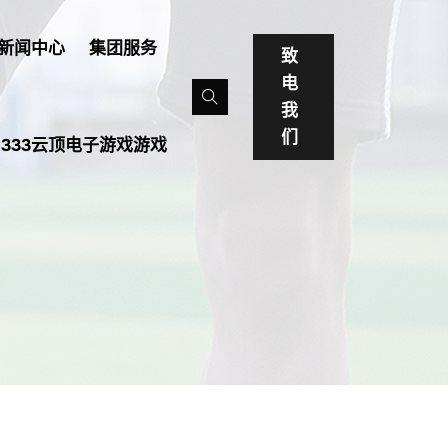
新闻中心
集团服务
致
电
我
们
2333云顶电子游戏游戏