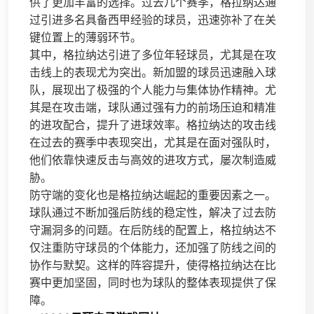
供了更加丰富的选择。过去几个赛季，格拉纳达通
过引进多名具备西甲经验的球员，迅速弥补了在关
键位置上的薄弱环节。
其中，格拉纳达引进了多位年轻球员，尤其是在攻
击线上的表现尤为突出。新加盟的球员迅速融入球
队，展现出了极强的个人能力与集体协作精神。尤
其是在攻击端，球队通过强有力的前场压迫和精准
的进攻配合，提升了进球效率。格拉纳达的攻击线
在过去的赛季中表现突出，尤其是在面对强队时，
他们依靠快速反击与高效的进攻方式，屡次制造威
胁。
防守端的变化也是格拉纳达崛起的重要因素之一。
球队通过不断加强后防线的稳定性，解决了过去防
守漏洞多的问题。在后防线的配置上，格拉纳达不
仅注重防守球员的个体能力，还加强了防线之间的
协作与默契。这样的阵容提升，使得格拉纳达在比
赛中更加坚固，同时也为球队的整体表现提供了保
障。