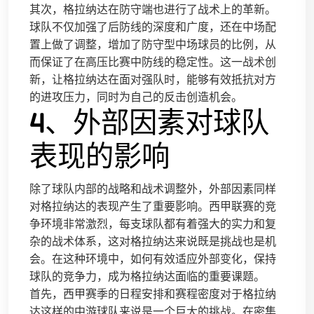
其次，格拉纳达在防守端也进行了战术上的革新。
球队不仅加强了后防线的深度和广度，还在中场配
置上做了调整，增加了防守型中场球员的比例，从
而保证了在高压比赛中防线的稳定性。这一战术创
新，让格拉纳达在面对强队时，能够有效抵抗对方
的进攻压力，同时为自己的反击创造机会。
4、外部因素对球队
表现的影响
除了球队内部的战略和战术调整外，外部因素同样
对格拉纳达的表现产生了重要影响。西甲联赛的竞
争环境非常激烈，每支球队都有着强大的实力和复
杂的战术体系，这对格拉纳达来说既是挑战也是机
会。在这种环境中，如何有效适应外部变化，保持
球队的竞争力，成为格拉纳达面临的重要课题。
首先，西甲赛季的日程安排和赛程密度对于格拉纳
达这样的中游球队来说是一个巨大的挑战。在密集