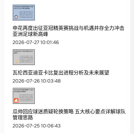
申花再度出征亚冠精英赛挑战与机遇并存全力冲击
亚洲足球新高峰
2026-07-27 10:01:46
瓦伦西亚迪亚卡比复出进程分析及未来展望
2026-07-26 10:03:48
瓜帅回应球迷质疑轮换策略 五大核心要点详解球队
管理思路
2026-07-25 10:06:43