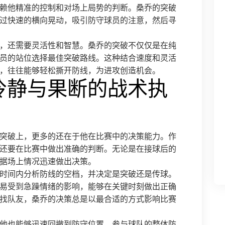
赖他精准的控制和对场上局势的判断。桑乔的突破
过快速的横向晃动，吸引防守球员的注意，然后寻
，还需要灵活性和智慧。桑乔的突破不仅仅是在纯
员的站位选择最佳突破路线。这种结合速度和灵活
，往往能够轻松撕开防线，为进攻创造机会。
冷静与果断的战术执
突破上，更多的还在于他在比赛中的决策能力。作
还要在比赛中做出准确的判断。无论是在接球后的
据场上情况迅速做出决策。
时间内分析防线的空档，并决定是突破还是传球。
易受到急躁情绪的影响，能够在关键时刻做出正确
找队友，桑乔的决策总是以最合适的方式影响比赛
他也能够迅速回撤到防守位置，参与球队的整体防