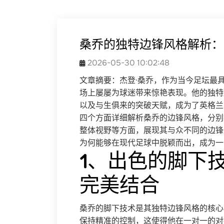
桑乔的独特边锋风格解析：
2026-05-30 10:02:48
文章摘要：杰登·桑乔，作为当今足坛最
场上屡屡为球迷带来惊艳表现。他的独特
以及与生俱来的突破天赋，成为了英格兰
四个方面详细解析桑乔的边锋风格，分别
整体视野等方面，展现其与众不同的边锋
为何能够在现代足球中脱颖而出，成为一
1、出色的脚下
完美结合
桑乔的脚下技术是其独特边锋风格的核心
保持精准的控制，这使得他在一对一的对