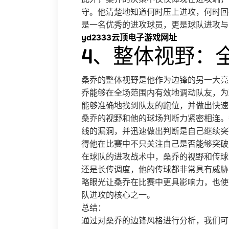
守。他清楚地知道何时压上进攻，何时回
是一名优秀的进攻球员，更是球队进攻与
yd2333云顶电子游戏网址
4、整体视野：
桑乔的整体视野是他作为边锋的另一大亮
乔能够在全场范围内有效地调动队友，为
能够准确地找到队友的跑位，并做出快速
桑乔的视野和他的球场判断力紧密相连。
线的漏洞，并迅速做出判断是自己继续突
得他在比赛中不只关注自己是否能够突破
在球队的进攻战术中，桑乔的视野和传球
还是长传调度，他的传球都非常具有威胁
略眼光让桑乔在比赛中更具影响力，也使
队进攻的核心之一。
总结：
通过对桑乔的边锋风格进行分析，我们可