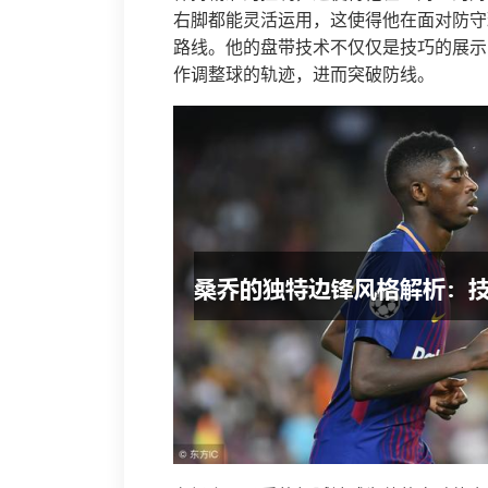
右脚都能灵活运用，这使得他在面对防守
路线。他的盘带技术不仅仅是技巧的展示
作调整球的轨迹，进而突破防线。